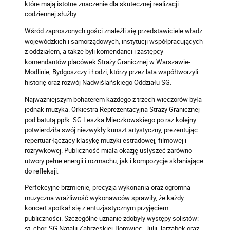
które mają istotne znaczenie dla skutecznej realizacji
codziennej służby.
Wśród zaproszonych gości znaleźli się przedstawiciele władz
wojewódzkich i samorządowych, instytucji współpracujących
z oddziałem, a także byli komendanci i zastępcy
komendantów placówek Straży Granicznej w Warszawie-
Modlinie, Bydgoszczy i Łodzi, którzy przez lata współtworzyli
historię oraz rozwój Nadwiślańskiego Oddziału SG.
Najważniejszym bohaterem każdego z trzech wieczorów była
jednak muzyka. Orkiestra Reprezentacyjna Straży Granicznej
pod batutą ppłk. SG Leszka Mieczkowskiego po raz kolejny
potwierdziła swój niezwykły kunszt artystyczny, prezentując
repertuar łączący klasykę muzyki estradowej, filmowej i
rozrywkowej. Publiczność miała okazję usłyszeć zarówno
utwory pełne energii i rozmachu, jak i kompozycje skłaniające
do refleksji.
Perfekcyjne brzmienie, precyzja wykonania oraz ogromna
muzyczna wrażliwość wykonawców sprawiły, że każdy
koncert spotkał się z entuzjastycznym przyjęciem
publiczności. Szczególne uznanie zdobyły występy solistów:
st. chor. SG Natalii Zabrzeskiej-Borowiec, Julii Jarząbek oraz