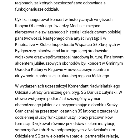
regionach, za których bezpieczeństwo odpowiadają
funkcjonariusze oddziału.
Cykl zainaugurował koncert w historycznych wnętrzach
Kasyna Oficerskiego Twierdzy Modlin – miejsca
nierozerwalnie związanego z historią i dziedzictwem polskiej
państwowości. Następnego dnia artyści wystąpili w
Kinoteatrze – Klubie Inspektoratu Wsparcia Sił Zbrojnych w
Bydgoszczy, placówce od lat integrującej środowiska
wojskowe oraz współtworzącej narodową kulturę. Finałowym
akcentem jubileuszowych obchodów był koncert w Gminnym
Ośrodku Kultury w Rzgowie – nowoczesnym centrum
aktywności społecznej i kulturalnej regionu łódzkiego.
W wydarzeniach uczestniczył Komendant Nadwiślańskiego
Oddziału Straży Granicznej gen. bryg. SG Dariusz Lutyński. W
słowie wstępnym podkreślał szczególny wymiar
obchodzonego jubileuszu, przypominając o dorobku Straży
Granicznej na przestrzeni ostatnich 35 lat oraz o znaczeniu
codziennej służby funkcjonariuszy i pracy pracowników
formacji. Dziękował również przedstawicielom instytucji,
samorządów i służb współpracujących z Nadwiślańskim
Oddziałem SG za wieloletnie wsparcie i partnerskie relacje,