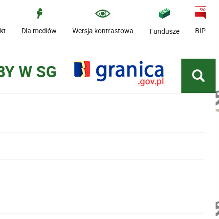
kt
Dla mediów
Wersja kontrastowa
BIP
Fundusze
BY W SG