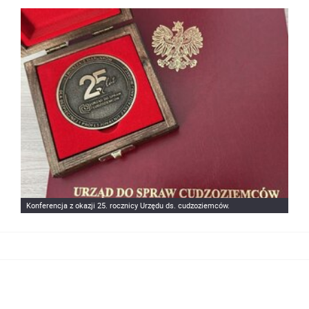
Konferencja z okazji 25. rocznicy Urzędu ds. cudzoziemców.