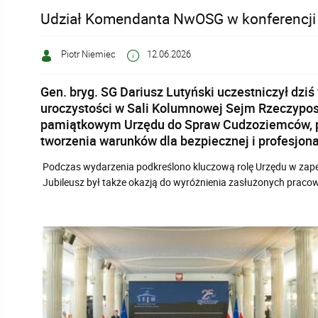
Udział Komendanta NwOSG w konferencji z
Piotr Niemiec
12.06.2026
Gen. bryg. SG Dariusz Lutyński uczestniczył dzi
uroczystości w Sali Kolumnowej Sejm Rzeczypos
pamiątkowym Urzędu do Spraw Cudzoziemców, prz
tworzenia warunków dla bezpiecznej i profesjona
Podczas wydarzenia podkreślono kluczową rolę Urzędu w zapew
Jubileusz był także okazją do wyróżnienia zasłużonych pracown