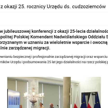
 okazji 25. rocznicy Urzędu ds. cudzoziemców
ś w jubileuszowej konferencji z okazji 25-lecia działal
politej Polskiej Komendant Nadwiślańskiego Oddziału 
yznanym w uznaniu za wieloletnie wsparcie i owocną w
lnie zarządzanej migracji.
nianiu bezpiecznej i profesjonalnie zarządzanej migracji oraz wsparc
ików Urzędu i podsumowania 25 lat jego działalności na rzecz polskiej po