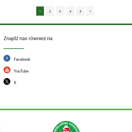
1
2
3
4
5
>
Znajdź nas również na
Facebook
YouTube
X