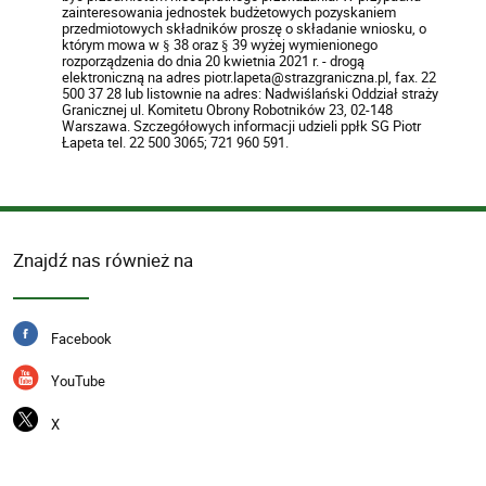
zainteresowania jednostek budżetowych pozyskaniem
przedmiotowych składników proszę o składanie wniosku, o
którym mowa w § 38 oraz § 39 wyżej wymienionego
rozporządzenia do dnia 20 kwietnia 2021 r. - drogą
elektroniczną na adres piotr.lapeta@strazgraniczna.pl, fax. 22
500 37 28 lub listownie na adres: Nadwiślański Oddział straży
Granicznej ul. Komitetu Obrony Robotników 23, 02-148
Warszawa. Szczegółowych informacji udzieli ppłk SG Piotr
Łapeta tel. 22 500 3065; 721 960 591.
Znajdź nas również na
Facebook
YouTube
X