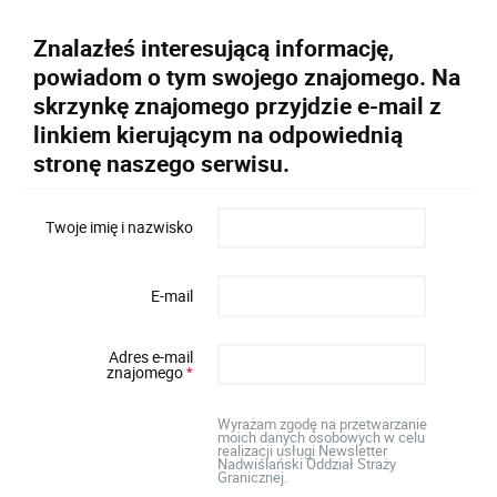
Znalazłeś interesującą informację,
powiadom o tym swojego znajomego. Na
skrzynkę znajomego przyjdzie e-mail z
linkiem kierującym na odpowiednią
stronę naszego serwisu.
Twoje imię i nazwisko
E-mail
Adres e-mail
znajomego
*
Wyrażam zgodę na przetwarzanie
moich danych osobowych w celu
realizacji usługi Newsletter
Nadwiślański Oddział Straży
Granicznej.