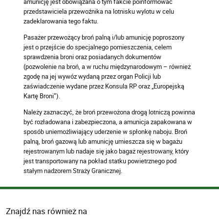
amunicję jest obowiązana o tym fakcie poinformować
przedstawiciela przewoźnika na lotnisku wylotu w celu
zadeklarowania tego faktu.
Pasażer przewożący broń palną i/lub amunicję poproszony
jest o przejście do specjalnego pomieszczenia, celem
sprawdzenia broni oraz posiadanych dokumentów
(pozwolenie na broń, a w ruchu międzynarodowym – również
zgodę na jej wywóz wydaną przez organ Policji lub
zaświadczenie wydane przez Konsula RP oraz „Europejską
Kartę Broni”).
Należy zaznaczyć, że broń przewożona drogą lotniczą powinna
być rozładowana i zabezpieczona, a amunicja zapakowana w
sposób uniemożliwiający uderzenie w spłonkę naboju. Broń
palną, broń gazową lub amunicję umieszcza się w bagażu
rejestrowanym lub nadaje się jako bagaż rejestrowany, który
jest transportowany na pokład statku powietrznego pod
stałym nadzorem Straży Granicznej.
Znajdź nas również na