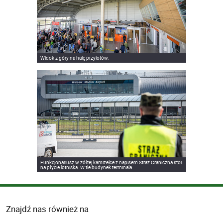
Widok z góry na halę przylotów.
Funkcjonariusz w żółtej kamizelce z napisem Straż Graniczna stoi
na płycie lotniska. W tle budynek terminala.
Znajdź nas również na