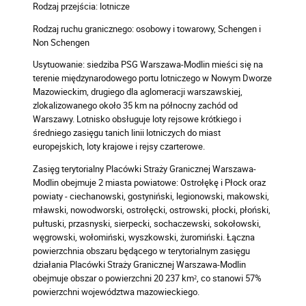
Rodzaj przejścia: lotnicze
Rodzaj ruchu granicznego: osobowy i towarowy, Schengen i
Non Schengen
Usytuowanie: siedziba PSG Warszawa-Modlin mieści się na
terenie międzynarodowego portu lotniczego w Nowym Dworze
Mazowieckim, drugiego dla aglomeracji warszawskiej,
zlokalizowanego około 35 km na północny zachód od
Warszawy. Lotnisko obsługuje loty rejsowe krótkiego i
średniego zasięgu tanich linii lotniczych do miast
europejskich, loty krajowe i rejsy czarterowe.
Zasięg terytorialny Placówki Straży Granicznej Warszawa-
Modlin obejmuje 2 miasta powiatowe: Ostrołękę i Płock oraz
powiaty - ciechanowski, gostyniński, legionowski, makowski,
mławski, nowodworski, ostrołęcki, ostrowski, płocki, płoński,
pułtuski, przasnyski, sierpecki, sochaczewski, sokołowski,
węgrowski, wołomiński, wyszkowski, żuromiński. Łączna
powierzchnia obszaru będącego w terytorialnym zasięgu
działania Placówki Straży Granicznej Warszawa-Modlin
obejmuje obszar o powierzchni 20 237 km², co stanowi 57%
powierzchni województwa mazowieckiego.