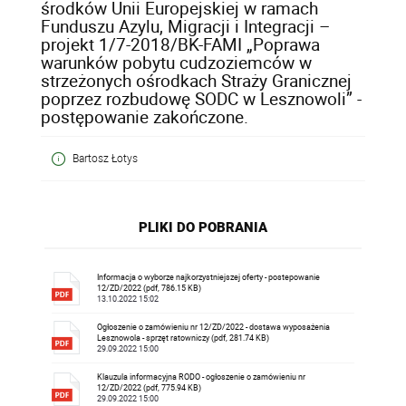
środków Unii Europejskiej w ramach
Funduszu Azylu, Migracji i Integracji –
projekt 1/7-2018/BK-FAMI „Poprawa
warunków pobytu cudzoziemców w
strzeżonych ośrodkach Straży Granicznej
poprzez rozbudowę SODC w Lesznowoli” -
postępowanie zakończone.
Bartosz Łotys
PLIKI DO POBRANIA
Informacja o wyborze najkorzystniejszej oferty - postepowanie
12/ZD/2022 (pdf, 786.15 KB)
13.10.2022 15:02
Ogłoszenie o zamówieniu nr 12/ZD/2022 - dostawa wyposażenia
Lesznowola - sprzęt ratowniczy (pdf, 281.74 KB)
29.09.2022 15:00
Klauzula informacyjna RODO - ogłoszenie o zamówieniu nr
12/ZD/2022 (pdf, 775.94 KB)
29.09.2022 15:00