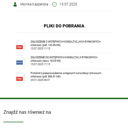
Monika Kasperska
15.07.2025
PLIKI DO POBRANIA
OGŁOSZENIE O WSTĘPNYCH KONSULTACJACH RYNKOWYCH
infokioski (pdf, 132.06 KB)
15.07.2025 11:15
ZGŁOSZENIE DO WSTĘPNYCH KONSULTACJI RYNKOWYCH
infokioski (docx, 18.05 KB)
15.07.2025 11:15
Protokół z przeprowadzenia wstępnych konsultacji rynkowych -
infokioski (pdf, 896.51 KB)
29.01.2026 08:37
Znajdź nas również na