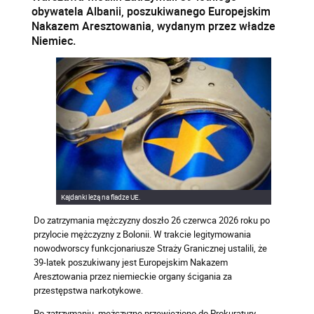
obywatela Albanii, poszukiwanego Europejskim
Nakazem Aresztowania, wydanym przez władze
Niemiec.
Kajdanki leżą na fladze UE.
Do zatrzymania mężczyzny doszło 26 czerwca 2026 roku po
przylocie mężczyzny z Bolonii. W trakcie legitymowania
nowodworscy funkcjonariusze Straży Granicznej ustalili, że
39-latek poszukiwany jest Europejskim Nakazem
Aresztowania przez niemieckie organy ścigania za
przestępstwa narkotykowe.
Po zatrzymaniu, mężczyznę przewieziono do Prokuratury