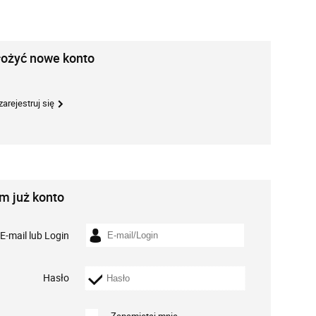
łożyć nowe konto
zarejestruj się
m już konto
E-mail lub Login
Hasło
Zapamiętaj mnie