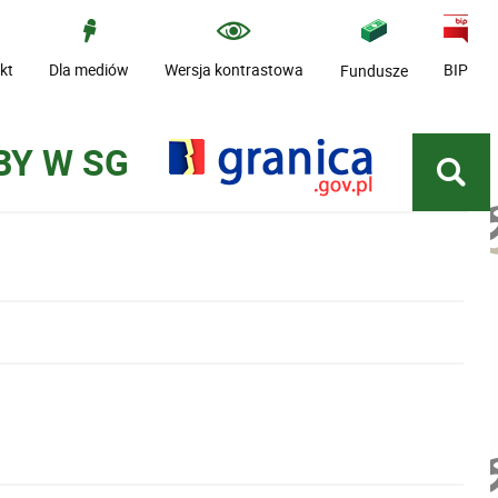
kt
Dla mediów
Wersja kontrastowa
BIP
Fundusze
BY W SG