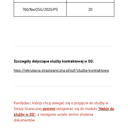
760/NwOSG/2025/PS
20
Szczegóły dotyczące służby kontraktowej w SG:
htps://rekrutacja.strazgraniczna.pl/pzf/sluzba-kontraktowa
Kandydaci, którzy chcą ubiegać się o przyjęcie do służby w
Straży Granicznej
powinni
zalogować się do modułu
"Nabór do
służby w SG"
, a następnie ustalić termin złożenia
dokumentów.