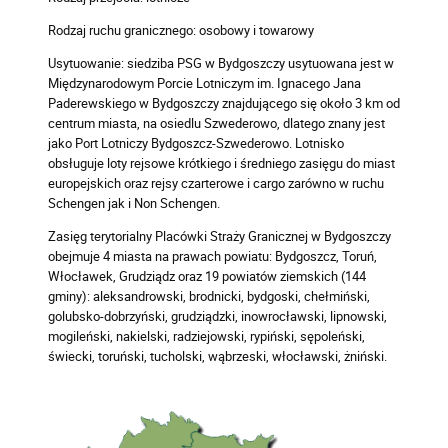
Rodzaj ruchu granicznego: osobowy i towarowy
Usytuowanie: siedziba PSG w Bydgoszczy usytuowana jest w
Międzynarodowym Porcie Lotniczym im. Ignacego Jana
Paderewskiego w Bydgoszczy znajdującego się około 3 km od
centrum miasta, na osiedlu Szwederowo, dlatego znany jest
jako Port Lotniczy Bydgoszcz-Szwederowo. Lotnisko
obsługuje loty rejsowe krótkiego i średniego zasięgu do miast
europejskich oraz rejsy czarterowe i cargo zarówno w ruchu
Schengen jak i Non Schengen.
Zasięg terytorialny Placówki Straży Granicznej w Bydgoszczy
obejmuje 4 miasta na prawach powiatu: Bydgoszcz, Toruń,
Włocławek, Grudziądz oraz 19 powiatów ziemskich (144
gminy): aleksandrowski, brodnicki, bydgoski, chełmiński,
golubsko-dobrzyński, grudziądzki, inowrocławski, lipnowski,
mogileński, nakielski, radziejowski, rypiński, sępoleński,
świecki, toruński, tucholski, wąbrzeski, włocławski, żniński.